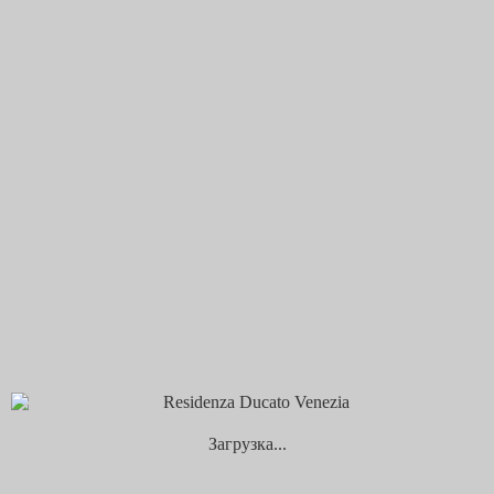
события
Расположение
Выберите ваш язык
简体中文
Русский
Italiano
Deutsch
Español
English
бронирование
прилет
отъезд
...
1
вечер
вечер
взрослый
дети
отмена
бронирование
Главная
Апартаменты
Residenza Ducato 10
Загрузка...
Residenza Ducato 10