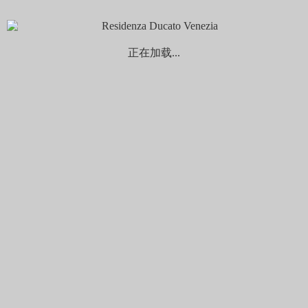
Appartamenti Residenza Ducato
4 Leoni
San Marco 4283,
30124 Venezia
正在加载...
Tel. +39 041 7241289
Email: info@residenzaducato.it
联系我们
名
*
姓
*
电子邮件
*
您的电子邮件地址
信息