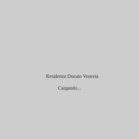
Cargando...
menea de mármol, sofá cama (individual o doble), cocina americana y d